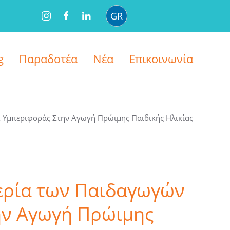
GR
g
Παραδοτέα
Νέα
Επικοινωνία
 Υµπεριφοράς Στην Αγωγή Πρώιµης Παιδικής Ηλικίας
ερία των Παιδαγωγών
ην Αγωγή Πρώιµης